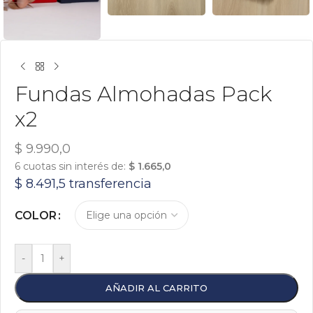
Fundas Almohadas Pack
x2
$
9.990,0
6 cuotas sin interés de:
$
1.665,0
$
8.491,5
transferencia
COLOR
-
+
AÑADIR AL CARRITO