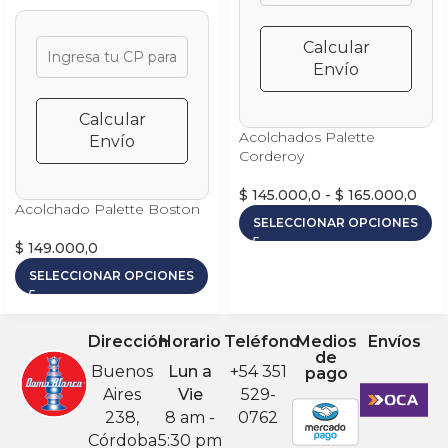
Calcular
Envío
Calcular
Acolchados Palette
Envío
Corderoy
$
145.000,0
-
$
165.000,0
Acolchado Palette Boston
SELECCIONAR OPCIONES
$
149.000,0
SELECCIONAR OPCIONES
Dirección
Horario
Teléfono
Medios
Envíos
de
Buenos
Lun a
+54 351
pago
Aires
Vie
529-
238,
8 am -
0762
Córdoba
5:30 pm