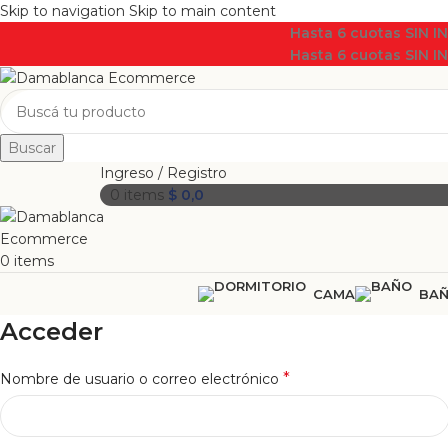
Skip to navigation
Skip to main content
Hasta 6 cuotas SIN I
Hasta 6 cuotas SIN I
Buscar
Ingreso / Registro
0
items
$
0,0
0
items
CAMA
BA
Acceder
*
Nombre de usuario o correo electrónico