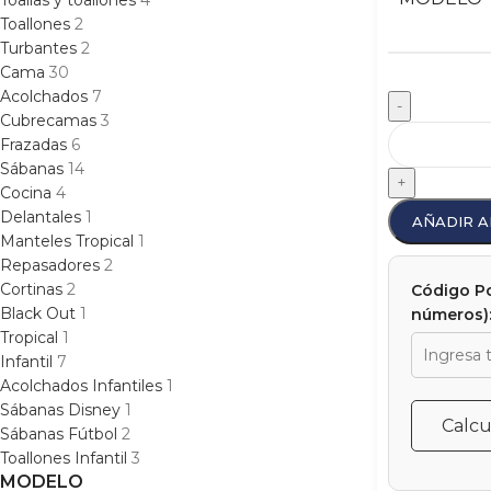
Toallas y toallones
4
Toallones
2
Turbantes
2
Cama
30
Acolchados
7
-
Cubrecamas
3
Frazadas
6
Sábanas
14
+
Cocina
4
Delantales
1
AÑADIR A
Manteles Tropical
1
Repasadores
2
Cortinas
2
Código Po
Black Out
1
números)
Tropical
1
Infantil
7
Acolchados Infantiles
1
Sábanas Disney
1
Calcu
Sábanas Fútbol
2
Toallones Infantil
3
MODELO