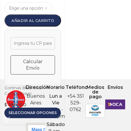
AÑADIR AL CARRITO
Calcular
Envío
Dirección
Horario
Teléfono
Medios
Envíos
Cortinas Black Out
de
Campomayo
Buenos
Lun a
+54 351
pago
Aires
Vie
529-
$
38.500,0
238,
8 am -
0762
SELECCIONAR OPCIONES
Córdoba
5:30 pm
Sábado