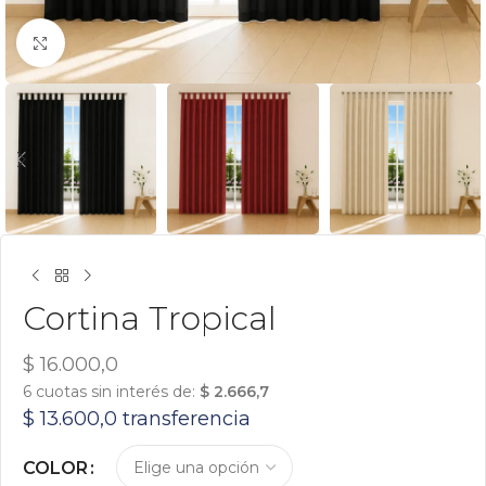
Click para agrandar
Cortina Tropical
$
16.000,0
6 cuotas sin interés de:
$
2.666,7
$
13.600,0
transferencia
COLOR