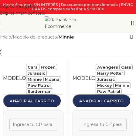
Hasta 6 cuotas SIN INTERÉS | Descuento por transferencia | ENVIO
Skip to navigation
GRATIS compras superior a $ 90.000
Skip to main content
Inicio
/
Modelo del producto
/
Minnie
Cars
Frozen
Avengers
Cars
Jurassic
Harry Potter
MODELO
MODELO
Minnie
Moana
Jurassic
Paw Patrol
Mickey
Minnie
Spiderman
Paw Patrol
AÑADIR AL CARRITO
AÑADIR AL CARRITO