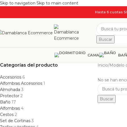
Skip to navigation
Skip to main content
Hasta 6 cuotas S
Buscar
CAMA
BA
Categorías del producto
Inicio
/
Modelo d
Accesorios
6
No se han enco
Alfombras Accesorios
1
Almohada
3
Protector
2
Buscar
Baño
17
Alfombras
4
Cestos
2
Set de Cortinas
3