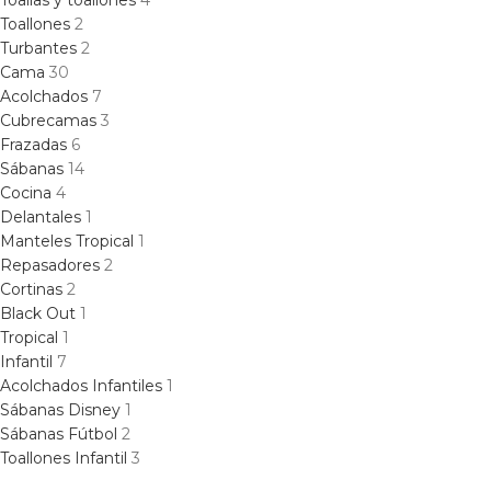
Toallas y toallones
4
Toallones
2
Turbantes
2
Cama
30
Acolchados
7
Cubrecamas
3
Frazadas
6
Sábanas
14
Cocina
4
Delantales
1
Manteles Tropical
1
Repasadores
2
Cortinas
2
Black Out
1
Tropical
1
Infantil
7
Acolchados Infantiles
1
Sábanas Disney
1
Sábanas Fútbol
2
Toallones Infantil
3