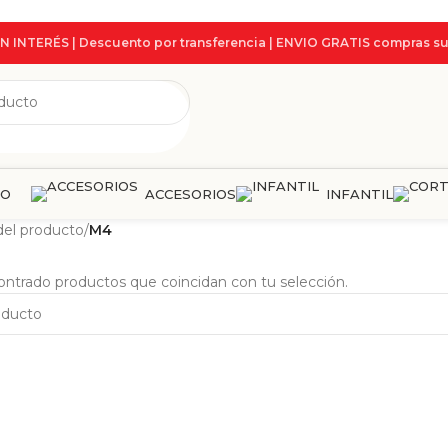
IN INTERÉS | Descuento por transferencia | ENVIO GRATIS compras su
ÑO
ACCESORIOS
INFANTIL
el producto
/
M4
ntrado productos que coincidan con tu selección.