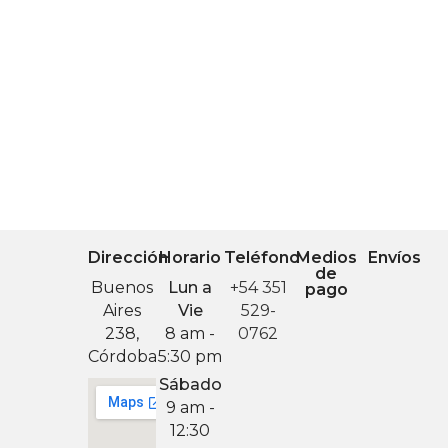
Dirección
Horario
Teléfono
Medios
Envíos
de
Buenos
Lun a
+54 351
pago
Aires
Vie
529-
238,
8 am -
0762
Córdoba
5:30 pm
Sábado
9 am -
12:30