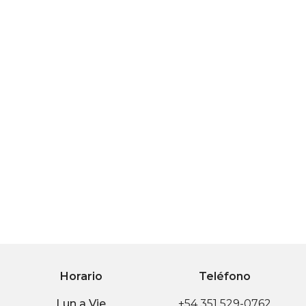
Horario
Teléfono
Lun a Vie
+54 351 529-0762