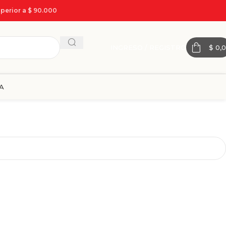
perior a $ 90.000
INGRESO / REGISTRO
$
0,0
A