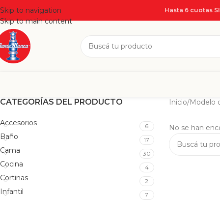
Skip to navigation
Hasta 6 cuotas S
Skip to main content
CATEGORÍAS DEL PRODUCTO
Inicio
/
Modelo d
Accesorios
6
No se han enco
Baño
17
Cama
30
Cocina
4
Cortinas
2
Infantil
7