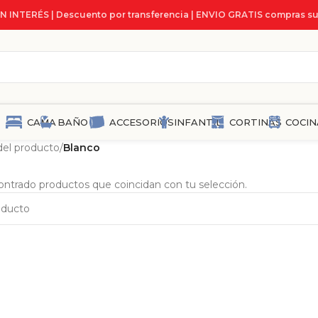
IN INTERÉS | Descuento por transferencia | ENVIO GRATIS compras su
CAMA
BAÑO
ACCESORIOS
INFANTIL
CORTINAS
COCIN
el producto
/
Blanco
ntrado productos que coincidan con tu selección.