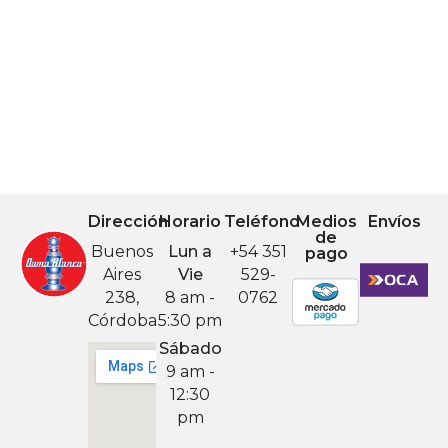
Dirección
Horario
Teléfono
Medios
Envíos
de
Buenos
Lun a
+54 351
pago
Aires
Vie
529-
238,
8 am -
0762
Córdoba
5:30 pm
Sábado
9 am -
12:30
pm