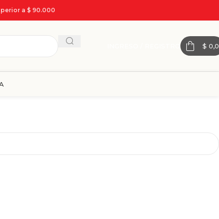
perior a $ 90.000
INGRESO / REGISTRO
$
0,0
A