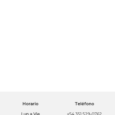
Horario
Teléfono
Lun a Vie
+54 351 529-0762