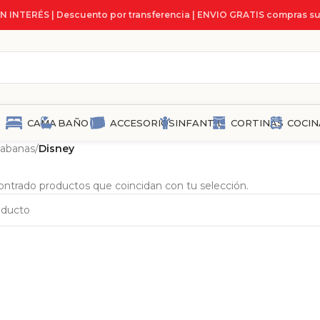
IN INTERÉS | Descuento por transferencia | ENVIO GRATIS compras su
CAMA
BAÑO
ACCESORIOS
INFANTIL
CORTINAS
COCIN
abanas
/
Disney
ntrado productos que coincidan con tu selección.