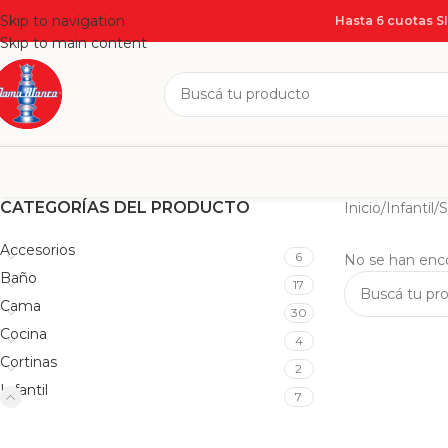
Skip to navigation
Hasta 6 cuotas S
Skip to main content
CATEGORÍAS DEL PRODUCTO
Inicio
/
Infantil
/
S
Accesorios
6
No se han enco
Baño
17
Cama
30
Cocina
4
Cortinas
2
Infantil
7