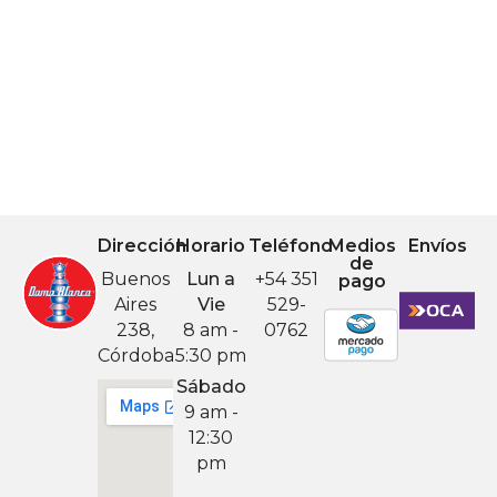
Dirección
Horario
Teléfono
Medios
Envíos
de
Buenos
Lun a
+54 351
pago
Aires
Vie
529-
238,
8 am -
0762
Córdoba
5:30 pm
Sábado
9 am -
12:30
pm