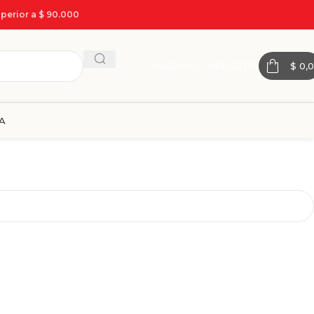
perior a $ 90.000
INGRESO / REGISTRO
$
0,0
A