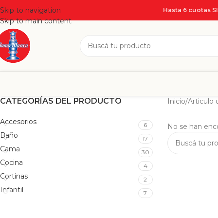
Skip to navigation
Hasta 6 cuotas S
Skip to main content
CATEGORÍAS DEL PRODUCTO
Inicio
/
Articulo
Accesorios
6
No se han enco
Baño
17
Cama
30
Cocina
4
Cortinas
2
Infantil
7